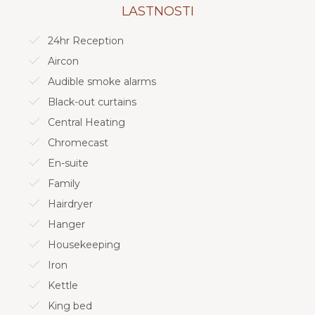
LASTNOSTI
- Lasten zasebni vhod
- Dvoetažni odprti dupleks
24hr Reception
- Vključuje 2 spalnici
- Velike zakonske postelje za čudovite Zzzzzz
Aircon
- Vlažna soba v pritličju z deževno prho
Audible smoke alarms
- brezplačen hitri brezžični internet
- Smart TV z Netflixom
Black-out curtains
- Okolju prijazno milo, šampon/balzam
Central Heating
- Sušilnik za lase
- Likalnik in likalna deska
Chromecast
En-suite
Family
Hairdryer
Hanger
Housekeeping
Iron
Kettle
King bed