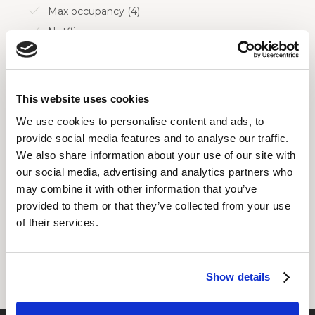
Max occupancy (4)
Netflix
No smoking
Shampoo
Shower
This website uses cookies
Tea/Coffee
We use cookies to personalise content and ads, to
Towels
provide social media features and to analyse our traffic.
TV
We also share information about your use of our site with
our social media, advertising and analytics partners who
may combine it with other information that you’ve
provided to them or that they’ve collected from your use
PREBERITE VEČ
of their services.
Show details