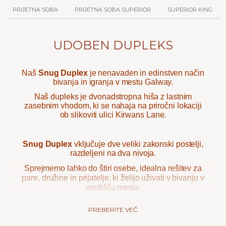
PRIJETNA SOBA
PRIJETNA SOBA SUPERIOR
SUPERIOR KING
UDOBEN DUPLEKS
Naš
Snug Duplex
je nenavaden in edinstven način
bivanja in igranja v mestu Galway.
Naš dupleks je dvonadstropna hiša z lastnim
zasebnim vhodom, ki se nahaja na priročni lokaciji
ob slikoviti ulici Kirwans Lane.
Snug Duplex
vključuje dve veliki zakonski postelji,
razdeljeni na dva nivoja.
Sprejmemo lahko do štiri osebe,
idealna rešitev za
pare, družine in prijatelje, ki želijo uživati v bivanju v
središču mesta.
PREBERITE VEČ
Naš
SNUG DUPLEX
sprejme največ 4 osebe - dve
veliki zakonski postelji