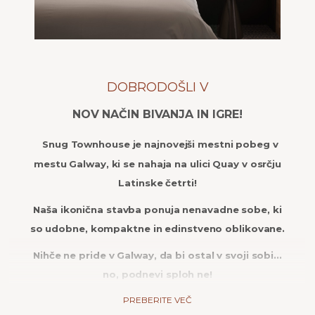
DOBRODOŠLI V
NOV NAČIN BIVANJA IN IGRE!
Snug Townhouse je najnovejši mestni pobeg v
mestu Galway, ki se nahaja na ulici Quay v osrčju
Latinske četrti!
Naša ikonična stavba ponuja nenavadne sobe, ki
so udobne, kompaktne in edinstveno oblikovane.
Nihče ne pride v Galway, da bi ostal v svoji sobi...
no, podnevi sploh ne!
PREBERITE VEČ
Naša lokacija je najboljša, kar lahko resnično