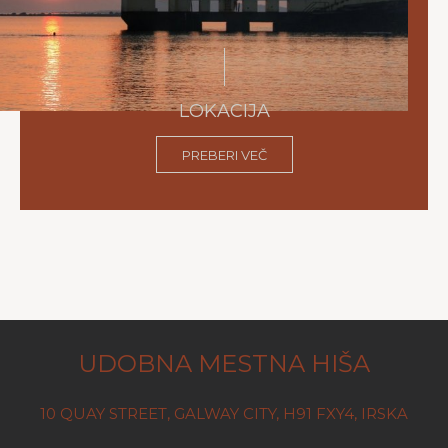
LOKACIJA
PREBERI VEČ
UDOBNA MESTNA HIŠA
10 QUAY STREET, GALWAY CITY, H91 FXY4, IRSKA