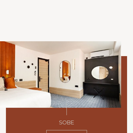
dobite, in znašli se boste sredi vse zabave in iger,
ki bi jih pričakovali od te prave izkušnje v mestu.
Galway je EDINA mestna postaja na Wild Atlantic
Way in The Snug Townhouse vam ponuja eno od
življenjskih izkušenj za to potovanje, ki si ga
boste za vedno zapomnili.
"OSTANITE PRI NAS ENKRAT IN
ZAGOTAVLJAMO, DA SE BOSTE ŽELELI
VRNITI!"
SOBE