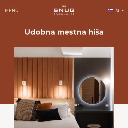
MENU
SL
Udobna mestna hiša