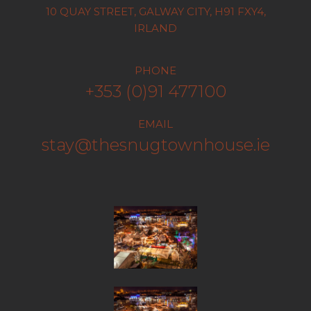
10 QUAY STREET, GALWAY CITY, H91 FXY4,
IRLAND
PHONE
+353 (0)91 477100
EMAIL
stay@thesnugtownhouse.ie