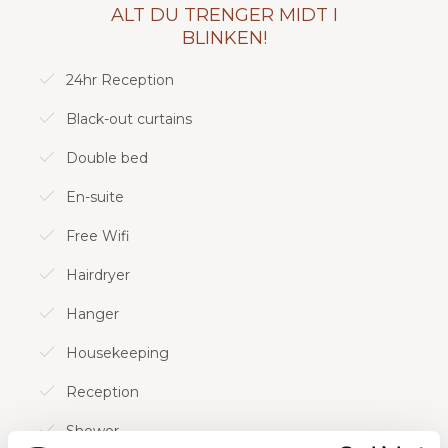
plass og finurlig tenkning!
ALT DU TRENGER MIDT I
BLINKEN!
24hr Reception
Sjekk ut alle romalternativene våre!
Black-out curtains
Double bed
En-suite
Free Wifi
Hairdryer
Hanger
Housekeeping
Reception
Shower