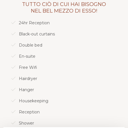
Ci amerai se ti piace l'uso intelligente dello
TUTTO CIÒ DI CUI HAI BISOGNO
spazio e il pensiero stravagante!
NEL BEL MEZZO DI ESSO!
24hr Reception
Scopri tutte le nostre opzioni di camera!
Black-out curtains
Double bed
En-suite
Free Wifi
Hairdryer
Hanger
Housekeeping
Reception
Shower