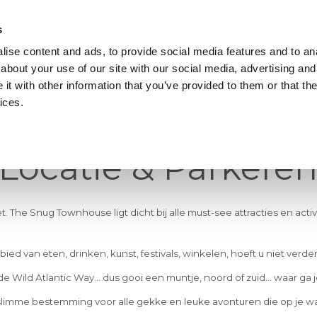
s
ise content and ads, to provide social media features and to anal
about your use of our site with our social media, advertising and
NL
t with other information that you’ve provided to them or that the
ices.
Locatie & Parkere
. The Snug Townhouse ligt dicht bij alle must-see attracties en act
ebied van eten, drinken, kunst, festivals, winkelen, hoeft u niet ver
WAT U KUNT VERWACHTEN
ETEN
de Wild Atlantic Way... dus gooi een muntje, noord of zuid... waar g
slimme bestemming voor alle gekke en leuke avonturen die op je w