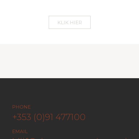
KLIK HIER
PHONE
AIL
10 QUA
+353 (0)91 477100
lijf@thesnugtownhouse.ie
IERLA
EMAIL