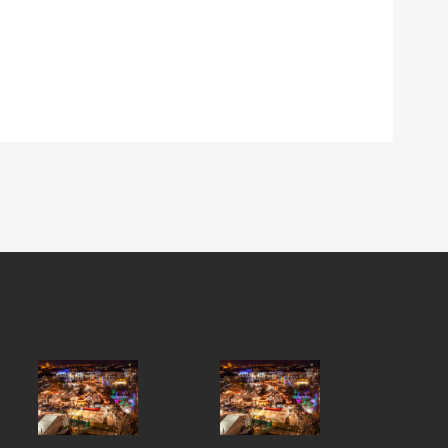
Y STREET, GALWAY CITY, H91 FXY4,
ND