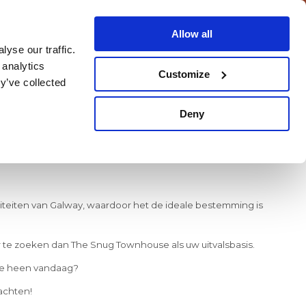
Allow all
yse our traffic.
BOEK NU
NL
 analytics
Customize
BOEK NU
y’ve collected
Deny
n
iviteiten van Galway, waardoor het de ideale bestemming is
der te zoeken dan The Snug Townhouse als uw uitvalsbasis.
 EN DRINKEN IN DE OMGEVING
a je heen vandaag?
achten!