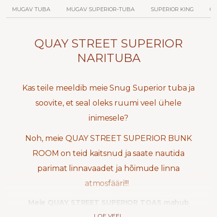
MUGAV TUBA
MUGAV SUPERIOR-TUBA
SUPERIOR KING
QU
QUAY STREET SUPERIOR
NARITUBA
Kas teile meeldib meie Snug Superior tuba ja
soovite, et seal oleks ruumi veel ühele
inimesele?
Noh, meie QUAY STREET SUPERIOR BUNK
ROOM on teid kaitsnud ja saate nautida
parimat linnavaadet ja hõimude linna
atmosfääri!!!
Meie QUAY STREET SUPERIOR TOAS mahub
kuni 3 inimest – üks ülisuur kaheinimesevoodi ja
LOE VEEL