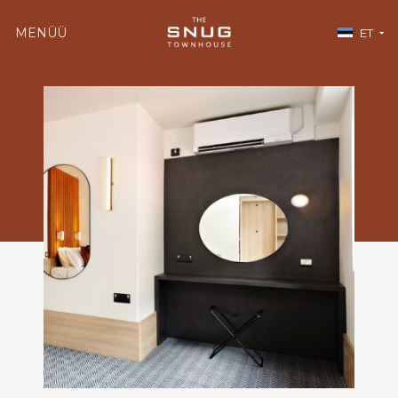
MENÜÜ
ET